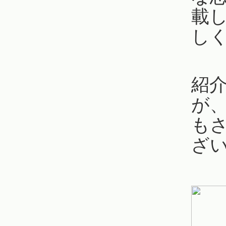
載
し
紹
が、
も
ざ