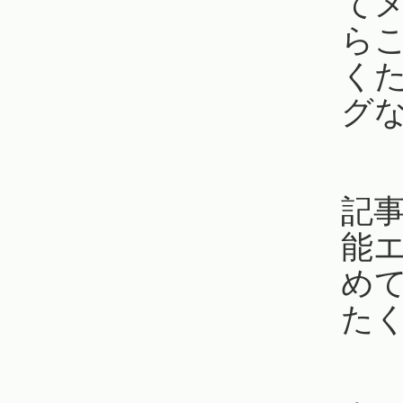
て
ら
く
グ
記
能
め
た