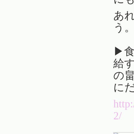
あ
う
▶︎
給
の
に
http
2/