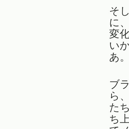
そ
に
変
い
あ
ブ
ら
た
ち