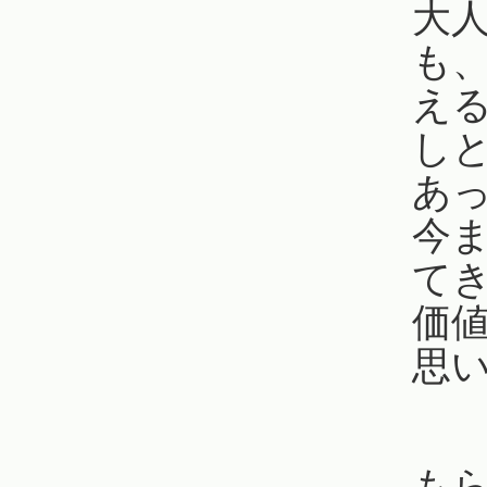
大
も
え
し
あ
今ま
て
価
思
も