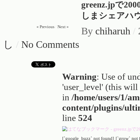
greenz.j
しまシェアハ
« Previous
/
Next »
By
chiharuh
/
し
/
No Comments
Warning
: Use of un
'user_level' (this wil
in
/home/users/1/a
content/plugins/ult
line
524
[`google_buzz` not found]
[`grow` not 