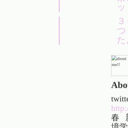
ッ
３
つ
た
Abo
twitt
http
春 
境学