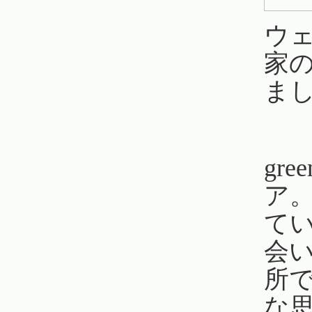
ウェ
家
ま
gr
ア
て
会
所
な