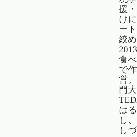
援・
け
ート
絞
20
食
で
営。
門大
TE
は
し、
しづ