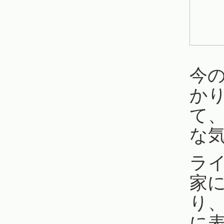
今
か
て
な
ラ
家
り
に