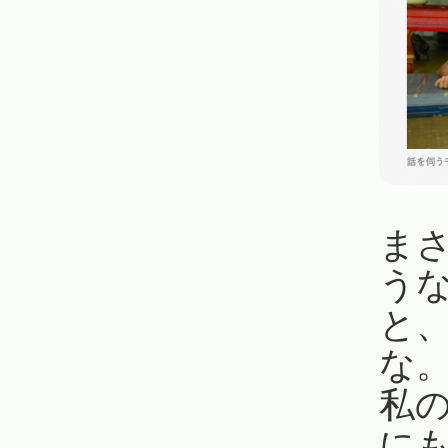
ま
う
と
な
私
に