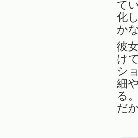
てい
化
か
彼女
け
シ
細
る
だ