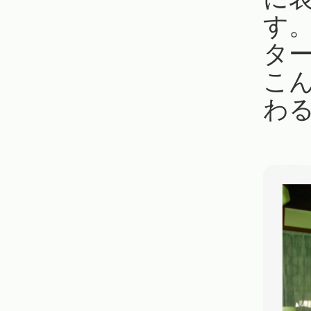
す
タ
こ
わ