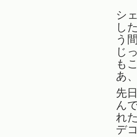
シ
し
う
じ
も
あ
先
ん
れ
デ