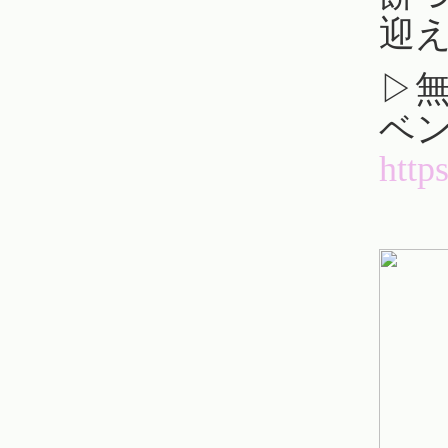
迎
▷
ベ
http