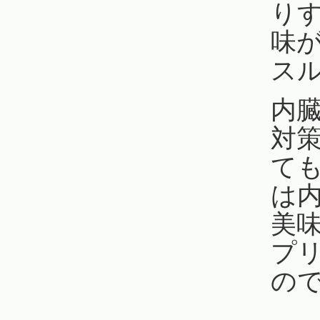
り
味
ス
内
対
て
は
美
プ
の