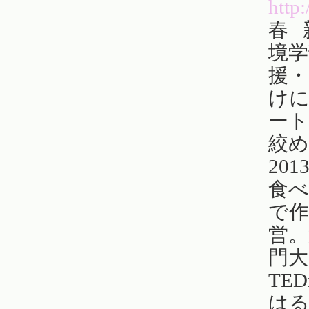
http
春 
境学
援・
け
ート
絞
20
食
で
営。
門大
TE
は