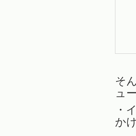
そ
ュ
・
か