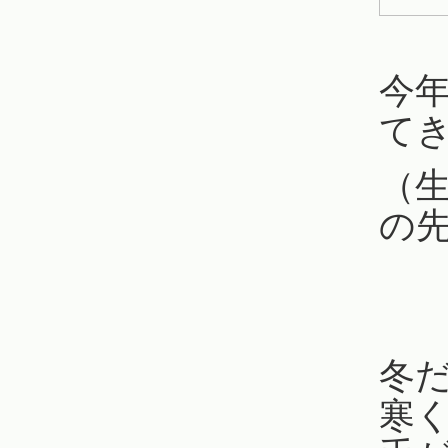
今
て
（
の
冬
寒