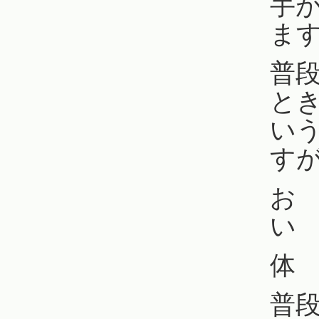
手
ま
普
と
い
す
お
い
体
普