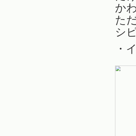
か
た
シ
・