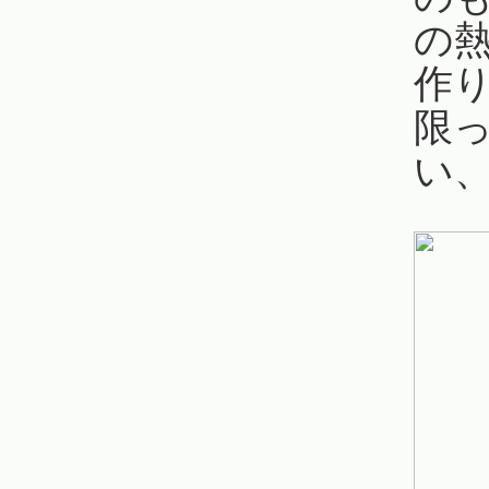
の
作
限
い