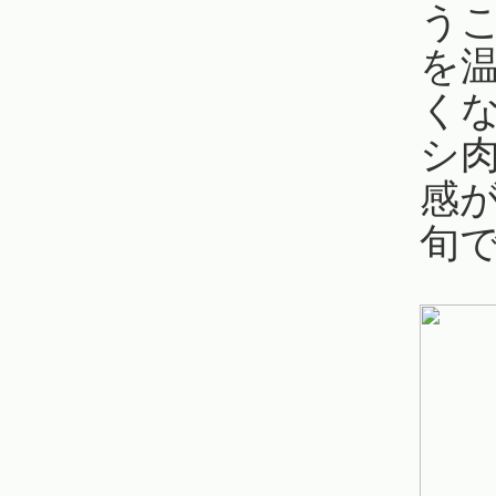
う
を温
く
シ
感
旬