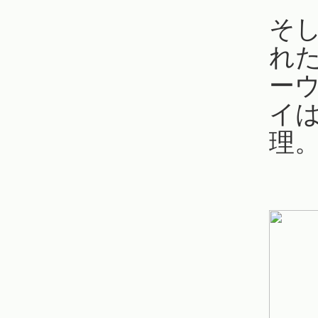
そ
れ
ー
イ
理