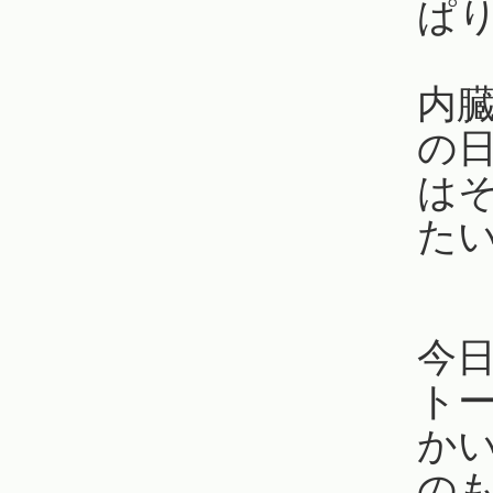
ぱ
内
の
は
た
今
ト
か
の