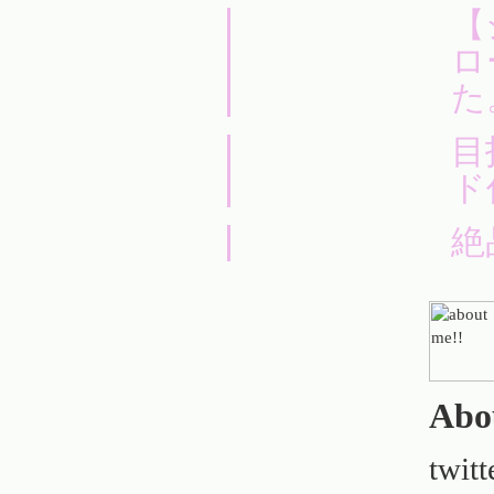
【
ロ
た
目
ド
絶
Abo
twitt