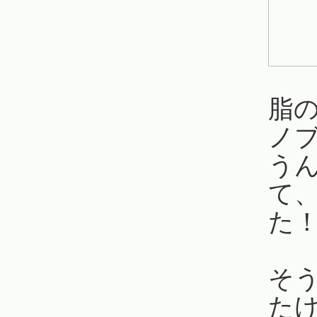
脂
ノ
う
て
た
そ
た