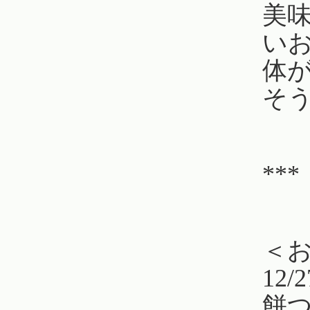
美
い
体
そ
***
＜
12
餅