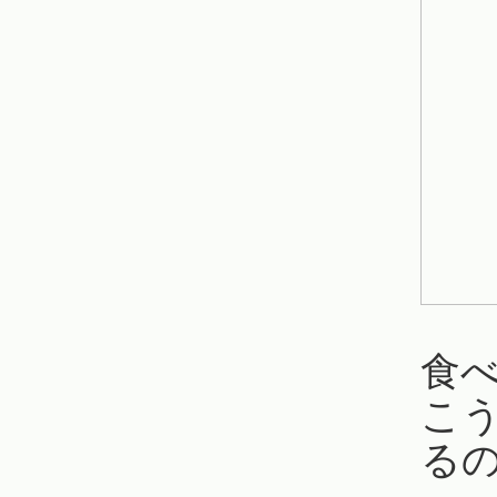
食
こ
る