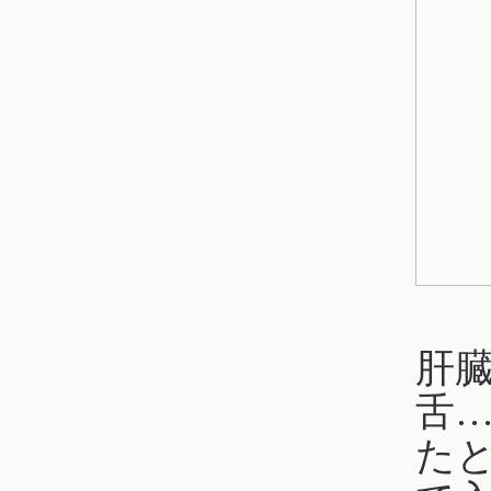
肝
舌
た