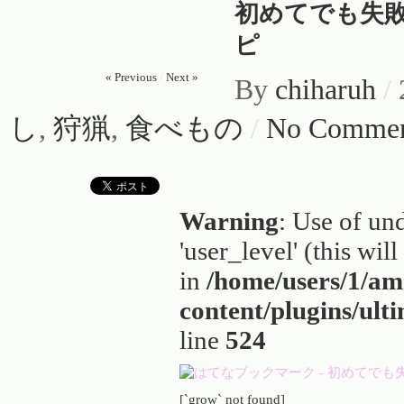
初めてでも失
ピ
« Previous
/
Next »
By
chiharuh
/
し
,
狩猟
,
食べもの
/
No Commen
Warning
: Use of un
'user_level' (this wil
in
/home/users/1/a
content/plugins/ult
line
524
[`grow` not found]