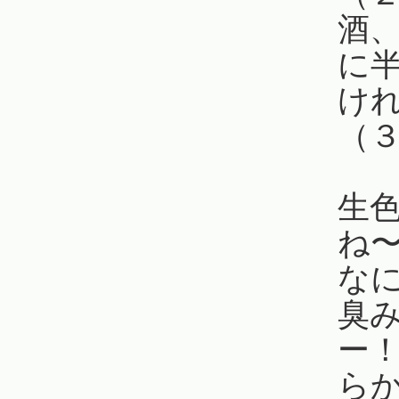
酒
に
け
（
生
ね
な
臭
ー
ら