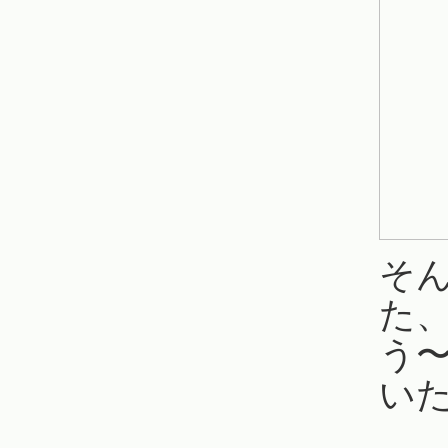
そ
た
う
い