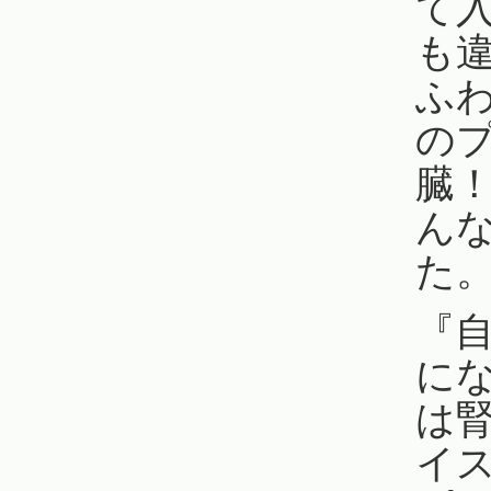
て
も
ふ
の
臓
ん
た
『
に
は
イ