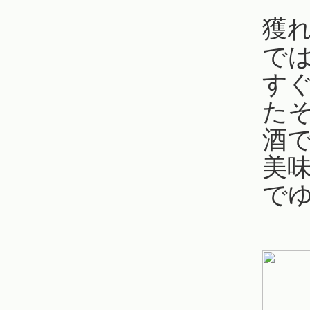
獲
で
す
た
酒
美
で