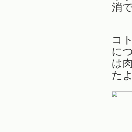
消
コ
に
は
た