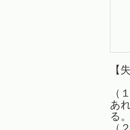
【
（
あ
る
（