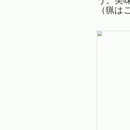
う。美
（猟は