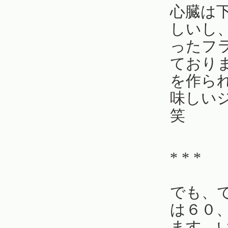
心臓は
しいし
ったフ
ており
を作ら
味しい
笑
* * *
でも、
は６０
ます。