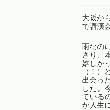
大阪か
で講演
雨なの
さり、
嬉しか
（！）
出会っ
した。
ている
が人生