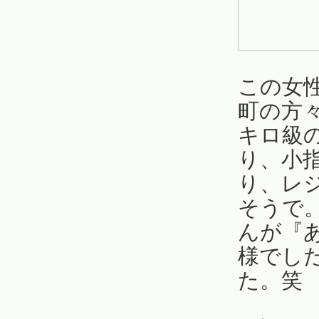
この女
町の方
キロ級
り、小
り、レ
そうで
んが『
様でし
た。笑