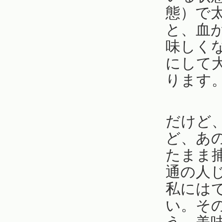
態）で
と、血
味しく
にして
ります
だけど
ど、あ
たまま
通の人
私には
い。そ