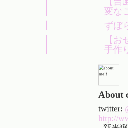
【台
変な
ずぼ
【お
手作
About 
twitter:
http://
新米猟