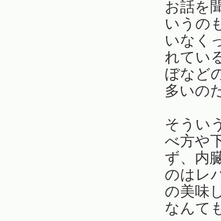
お話を
いうの
いなく
れてい
ぼなど
多いの
そうい
べ方や
ず、内
のはレ
の美味
なんて