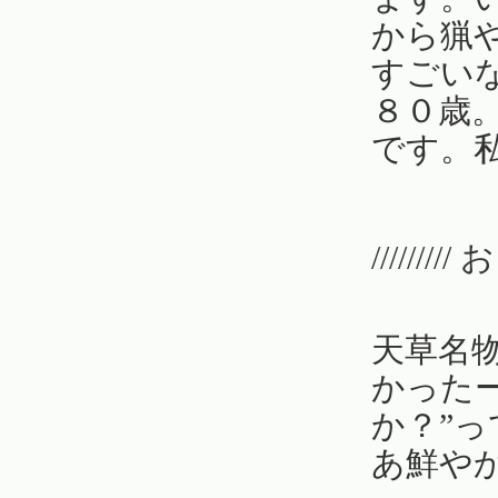
から猟
すごい
８０歳
です。
///////// 
天草名
かった
か？”
あ鮮や