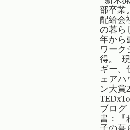
部卒業
配給会
の暮ら
年から
ワーク
得。 
ギー、
ェアハ
ン大賞
TEDxT
ブログ
書：『
子の暮