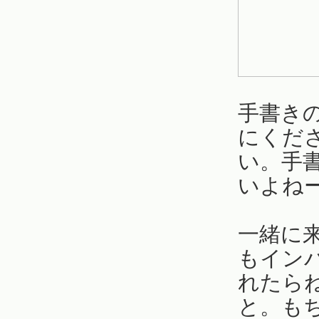
手書き
にくだ
い。手
いよね
一緒に
もイン
れたら
と。も