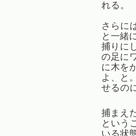
れる。
さらに
と一緒
捕りに
の足に
に木を
よ、と
せるの
捕まえ
という
いる状