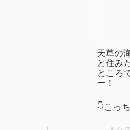
天草の
と住み
ところ
ー！
👇こっ