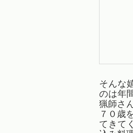
そんな
のは年
猟師さ
７０歳
てきて