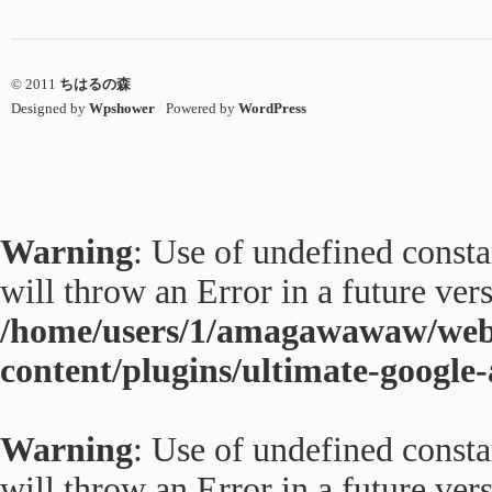
© 2011
ちはるの森
Designed by
Wpshower
/
Powered by
WordPress
Warning
: Use of undefined constan
will throw an Error in a future ver
/home/users/1/amagawawaw/web
content/plugins/ultimate-google
Warning
: Use of undefined constan
will throw an Error in a future ver