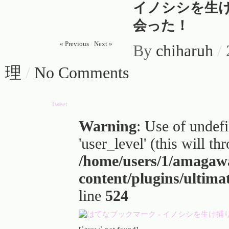
イノシシを生
会った！
« Previous
/
Next »
By
chiharuh
/
理
/
No Comments
Tweet
Warning
: Use of undef
'user_level' (this will t
/home/users/1/amagaw
content/plugins/ultima
line
524