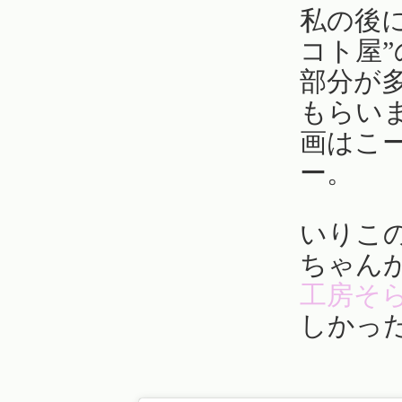
私の後
コト屋
部分が
もらい
画はこ
ー。
いりこ
ちゃん
工房そ
しかっ