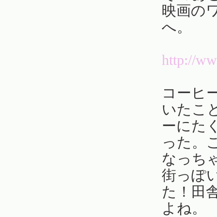
映画の
へ。
http://w
コーヒ
いたこ
ーにた
った。
なっち
街っぽ
た！田
よね。