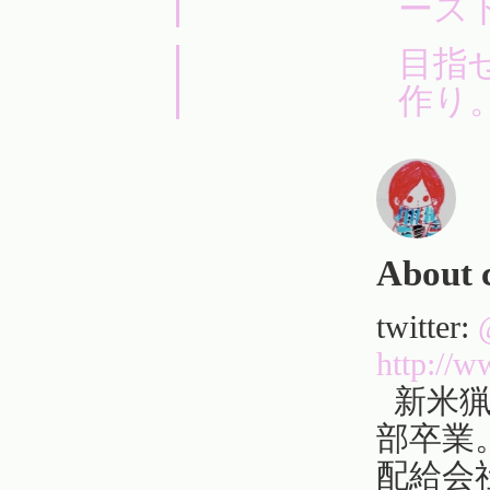
ース
目指
作り
About 
twitter:
http://
新米猟
部卒業
配給会