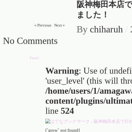
阪神梅田本店で
ました！
« Previous
/
Next »
By
chiharuh
/
No Comments
Tweet
Warning
: Use of undef
'user_level' (this will t
/home/users/1/amagaw
content/plugins/ultima
line
524
[`grow` not found]