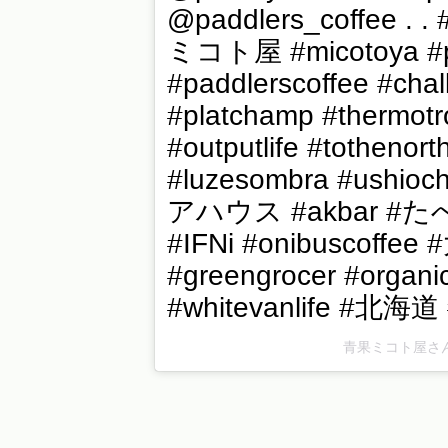
@paddlers_coffee
ミコト屋 #micotoya #p
#paddlerscoffee #chal
#platchamp #thermotr
#outputlife #tothenor
#luzesombra #ushi
アハウス #akbar 
#IFNi #onibuscoffe
#greengrocer #organic
#whitevanlife #北海
青果ミコト屋さん(