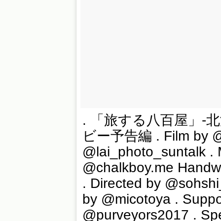
. 「旅する八百屋」-
ビー予告編 . Film by @
@lai_photo_suntalk . 
@chalkboy.me Handwr
. Directed by @sohshi
by @micotoya . Suppo
@purveyors2017 . Spe