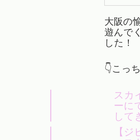
大阪の
遊んで
した！
👇こっ
スカ
ーに
して
【ジ