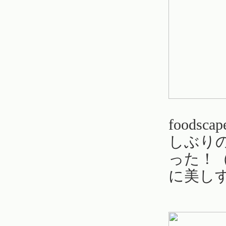
food
しぶり
った！
に美し