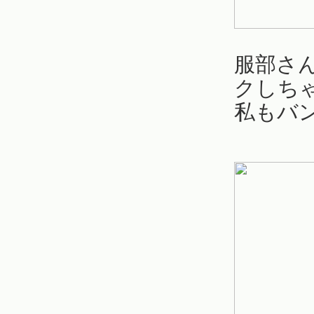
服部さ
クしち
私もバ