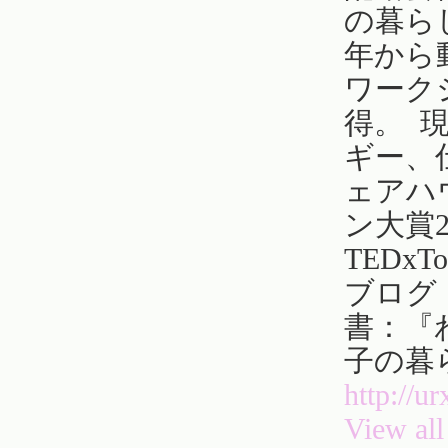
の暮ら
年から
ワーク
得。 
ギー、
ェアハ
ン大賞
TEDxT
ブログ
書：『
子の暮
http://u
View all