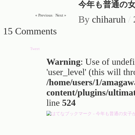
今年も普通の
« Previous
/
Next »
By
chiharuh
/
15 Comments
Tweet
Warning
: Use of undef
'user_level' (this will t
/home/users/1/amagaw
content/plugins/ultima
line
524