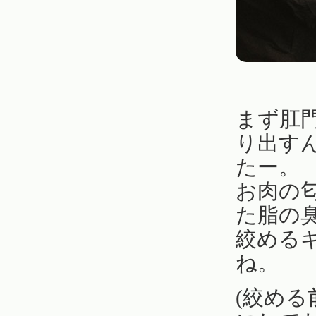
まず肛
り出す
たー。
お肉の
た脂の
絞める
ね。
(絞め