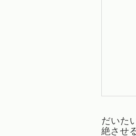
だいた
絶させ