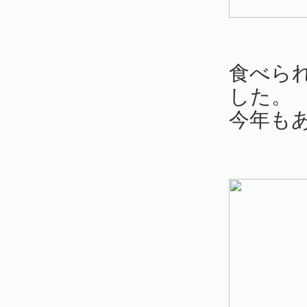
食べら
した。
今年も