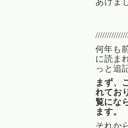
あけま
//////////////
何年も
に読ま
っと追
まず、
れてお
覧にな
ます。
それか