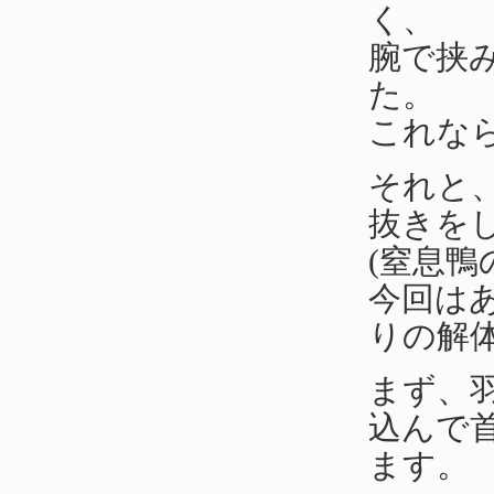
く、
腕で挟
た。
これな
それと
抜きを
(窒息
今回は
りの解
まず、
込んで
ます。