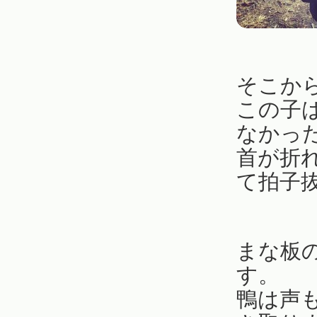
そこか
この子
なかっ
首が折
て拍子
まな板
す。
鴨は声