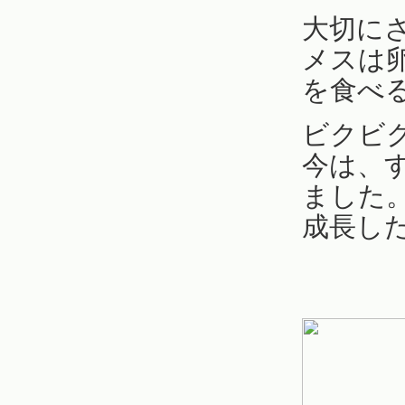
大切に
メスは
を食べ
ビクビ
今は、
ました
成長し