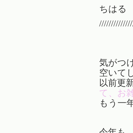
ちはる
//////////////
気がつ
空いて
以前更
て、お
もう一
今年も