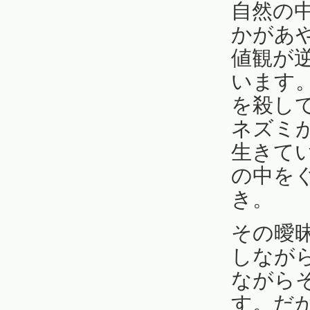
自然の
かがあ
値観が
います
を殺し
ネズミ
生きて
の中を
き。
その曖
しなが
ながら
す。だ