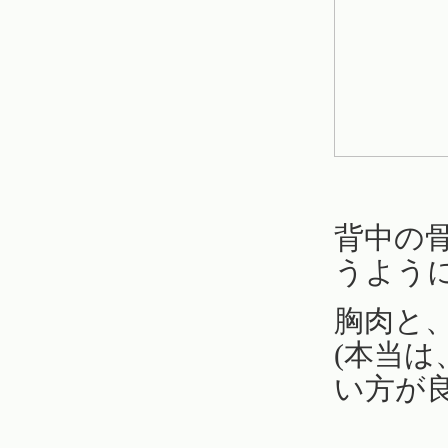
背中の
うよう
胸肉と
(本当
い方が良