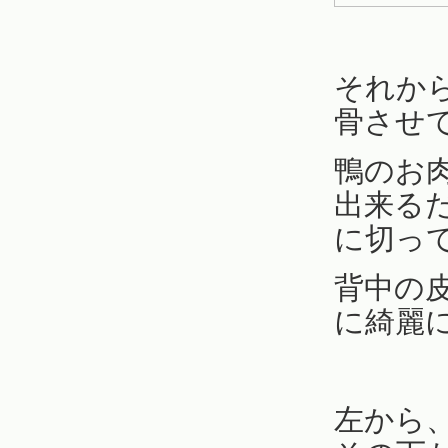
それか
骨させ
鴨のお
出来る
に切っ
背中の
に綺麗
左から