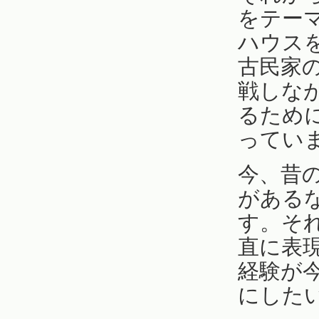
をテー
ハウス
古民家
戦しな
るため
ってい
今、昔
がある
す。そ
直に表
経験が
にした