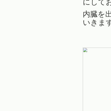
にして
内臓を
いきま