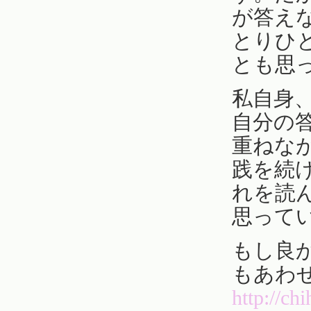
が答え
とりひ
とも思
私自身
自分の
重ねな
践を続
れを読
思って
もし良
もあわ
http://ch