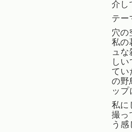
介し
テー
穴の
私の
ュな
しい
てい
の野
ップ
私に
撮っ
う感