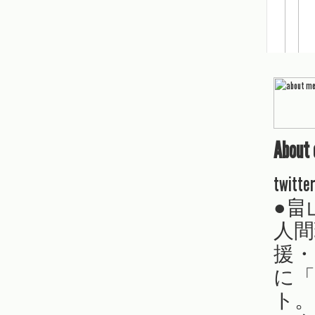
About 
twitte
●畠
人間
援・
に「
ト。