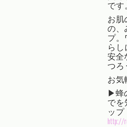
です
お肌
の、
プ。
らし
安全
つろ
お気
▶︎
でを
ップ
http://