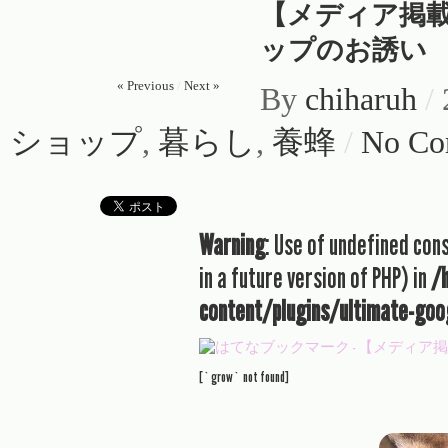
【メディア掲載】n
ップのお誘い
« Previous
/
Next »
By
chiharuh
/
ショップ
,
暮らし
,
養蜂
/
No Co
Warning
: Use of undefined con
in a future version of PHP) in
/
content/plugins/ultimate-goo
[`grow` not found]