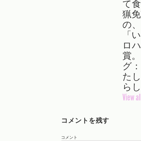
て食
猟免
の
「い
ロハ
賞。T
グ
たし
らし
View al
コメントを残す
コメント