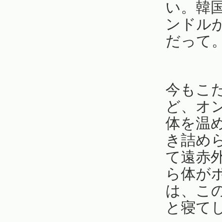
い。韓
ンドル
だって
今もこ
ど、オ
体を温
き詰め
て遠赤
ら体が
は、こ
と寝て