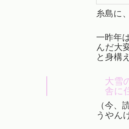
糸島に
一昨年
んだ大
と身構
大雪
舎に
（今、
うやん