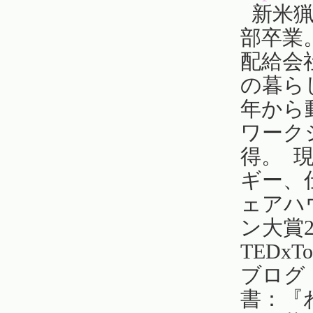
新米猟
部卒業
配給会
の暮ら
年から
ワーク
得。 
ギー、
ェアハ
ン大賞
TEDxT
ブログ
書：『