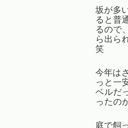
坂が多
ると普
るので
ら出ら
笑
今年は
っと一
ベルだ
ったの
庭で飼