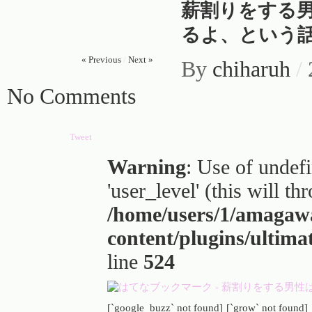
薪割りをする
るよ、という
« Previous
/
Next »
By
chiharuh
/
No Comments
Tweet
Warning
: Use of undef
'user_level' (this will t
/home/users/1/amagaw
content/plugins/ultima
line
524
[`google_buzz` not found]
[`grow` not found]