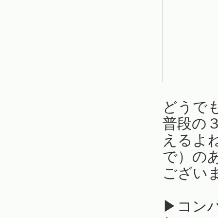
どうで
普段の
えるよ
で）の
ござい
▶︎コ