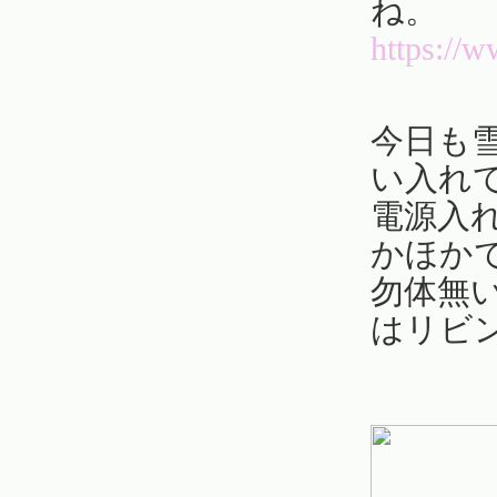
ね。
https://
今日も
い入れ
電源入
かほか
勿体無
はリビ