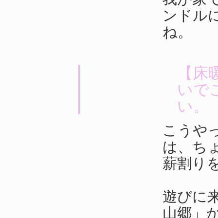
ンドル
ね。
【床
いで
い。
こうや
は、ち
薪割り
遊びに
山郷」