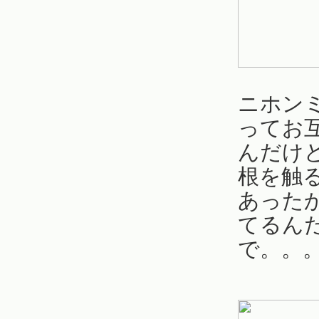
ニホン
ってお
んだけ
根を触
あった
てるん
で。。