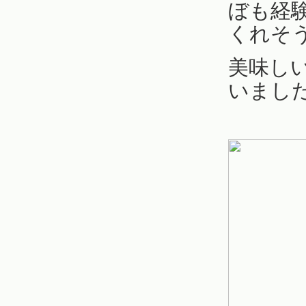
ぼも経
くれそ
美味し
いまし