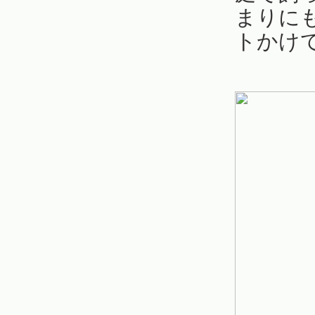
まりに
トかけ