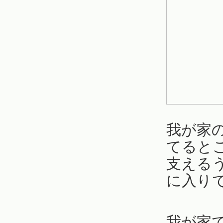
我が家
てると
支える
に入り
我が家