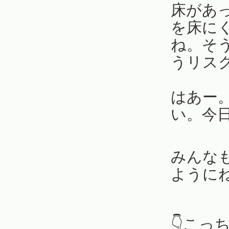
床があ
を床に
ね。そ
うリス
はあー
い。今
みんな
ように
👇こっ