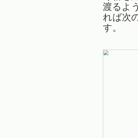
渡るよ
れば次
す。