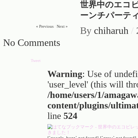
世界中のエコビレ
ーンチパーテ
« Previous
/
Next »
By
chiharuh
/
No Comments
Tweet
Warning
: Use of undef
'user_level' (this will t
/home/users/1/amagaw
content/plugins/ultima
line
524