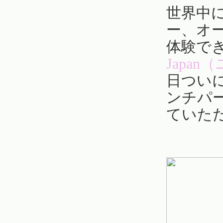
世界中
ー、オ
体験で
Japa
日つい
ンチパ
ていた