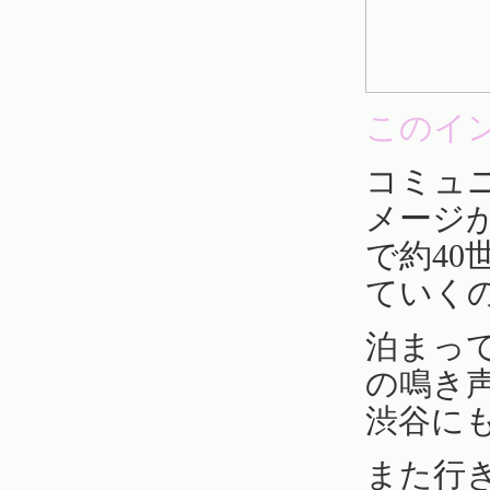
このイ
コミュ
メージ
で約4
ていく
泊まっ
の鳴き
渋谷に
また行