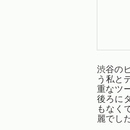
渋谷の
う私と
重なツ
後ろに
もなく
麗でし