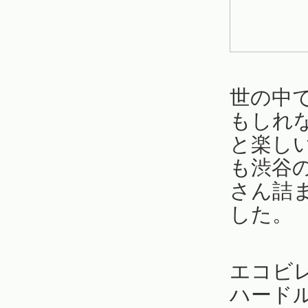
世の中
もしれ
と楽し
も渋谷
さん詰
した。
エコビ
ハード