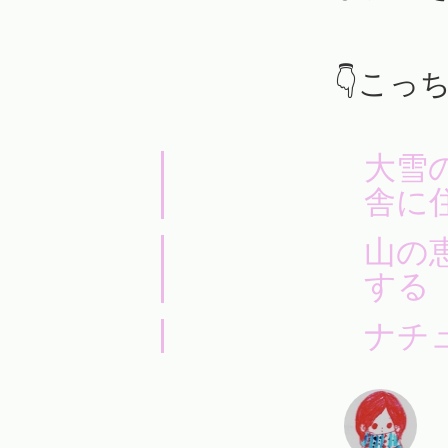
👇こっ
大雪
舎に
山の
する
ナチ