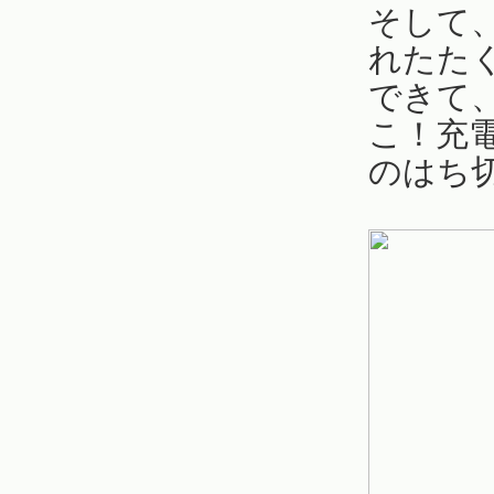
そして
れたた
できて
こ！充
のはち