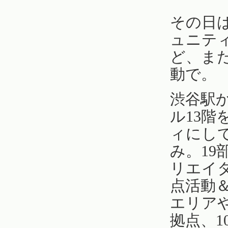
その日は
ュニティ
ど、また
動で。
渋谷駅
ル13
ィにし
み。19
リエイ
点活動
エリアや
拠点、1