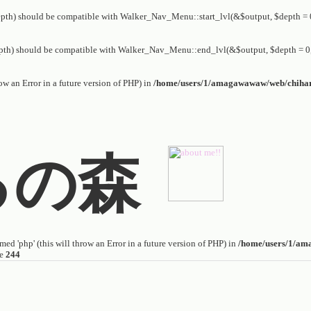
th) should be compatible with Walker_Nav_Menu::start_lvl(&$output, $depth = 0,
th) should be compatible with Walker_Nav_Menu::end_lvl(&$output, $depth = 0, 
row an Error in a future version of PHP) in
/home/users/1/amagawawaw/web/chiharuh
るの森
ed 'php' (this will throw an Error in a future version of PHP) in
/home/users/1/am
ne
244