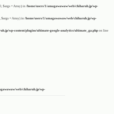
 $args = Array) in
/home/users/1/amagawawaw/web/chiharuh.jp/wp-
$args = Array) in
/home/users/1/amagawawaw/web/chiharuh.jp/wp-
.jp/wp-content/plugins/ultimate-google-analytics/ultimate_ga.php
on line
agawawaw/web/chiharuh.jp/wp-