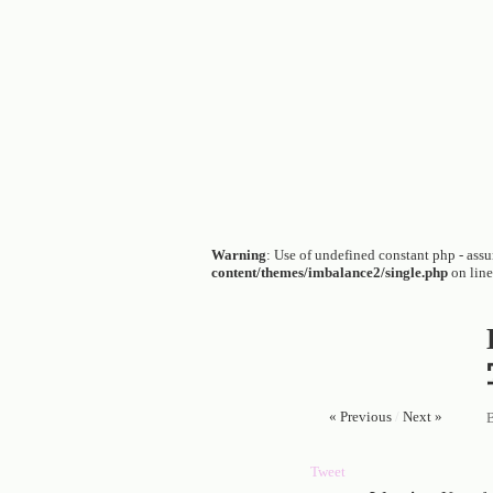
Warning
: Use of undefined constant php - assum
content/themes/imbalance2/single.php
on lin
« Previous
/
Next »
Tweet