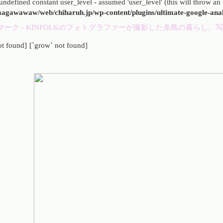
undefined constant user_level - assumed 'user_level' (this will throw an 
agawawaw/web/chiharuh.jp/wp-content/plugins/ultimate-google-anal
ot found]
[`grow` not found]