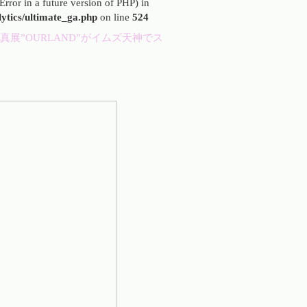
Error in a future version of PHP) in
ytics/ultimate_ga.php
on line
524