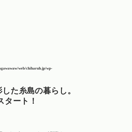
agawawaw/web/chiharuh.jp/wp-
撮影した糸島の暮らし。
でスタート！