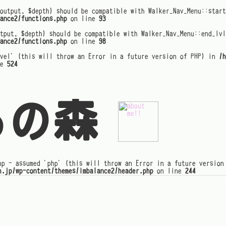
output, $depth) should be compatible with Walker_Nav_Menu::star
ance2/functions.php
on line
93
tput, $depth) should be compatible with Walker_Nav_Menu::end_lvl
ance2/functions.php
on line
98
evel' (this will throw an Error in a future version of PHP) in
/h
ne
524
るの森
hp - assumed 'php' (this will throw an Error in a future version
h.jp/wp-content/themes/imbalance2/header.php
on line
244