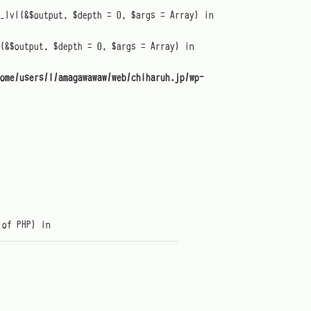
t_lvl(&$output, $depth = 0, $args = Array) in
(&$output, $depth = 0, $args = Array) in
ome/users/1/amagawawaw/web/chiharuh.jp/wp-
 of PHP) in