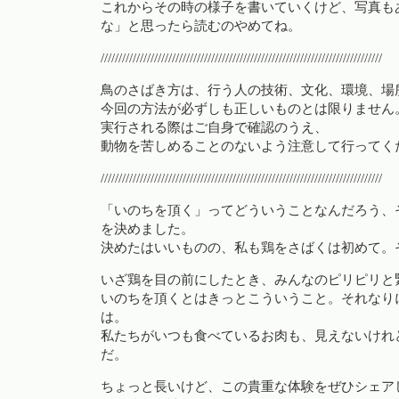
これからその時の様子を書いていくけど、写真も
な」と思ったら読むのやめてね。
///////////////////////////////////////////////////////////////////////////////
鳥のさばき方は、行う人の技術、文化、環境、場
今回の方法が必ずしも正しいものとは限りません
実行される際はご自身で確認のうえ、
動物を苦しめることのないよう注意して行ってく
///////////////////////////////////////////////////////////////////////////////
「いのちを頂く」ってどういうことなんだろう、
を決めました。
決めたはいいものの、私も鶏をさばくは初めて。
いざ鶏を目の前にしたとき、みんなのピリピリと
いのちを頂くとはきっとこういうこと。それなり
は。
私たちがいつも食べているお肉も、見えないけれ
だ。
ちょっと長いけど、この貴重な体験をぜひシェア