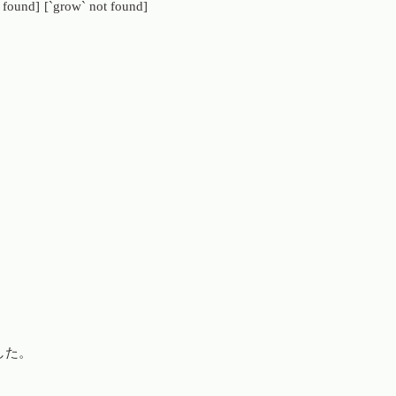
 found]
[`grow` not found]
した。