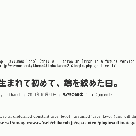
hp - assumed 'php' (this will throw an Error in a future version
h.jp/wp-content/themes/imbalance2/single.php
on line
17
生まれて初めて、鶏を絞めた日。
By
chiharuh
/
2011年10月31日
/
動物の解体
/
17 Comments
 Use of undefined constant user_level - assumed 'user_level' (this will t
sers/1/amagawawaw/web/chiharuh.jp/wp-content/plugins/ultimate-go