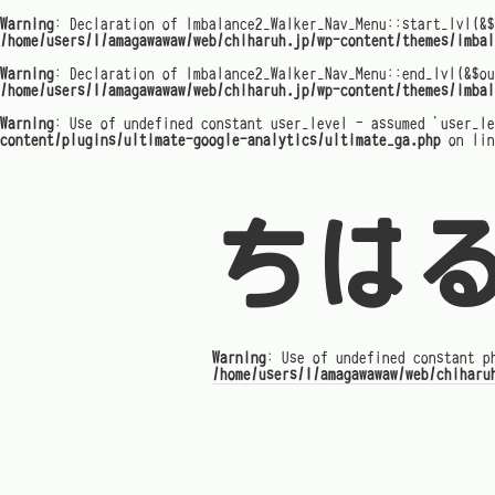
Warning
: Declaration of Imbalance2_Walker_Nav_Menu::start_lvl(&$
/home/users/1/amagawawaw/web/chiharuh.jp/wp-content/themes/imbal
Warning
: Declaration of Imbalance2_Walker_Nav_Menu::end_lvl(&$ou
/home/users/1/amagawawaw/web/chiharuh.jp/wp-content/themes/imbal
Warning
: Use of undefined constant user_level - assumed 'user_l
content/plugins/ultimate-google-analytics/ultimate_ga.php
on li
ちは
Warning
: Use of undefined constant p
/home/users/1/amagawawaw/web/chiharu