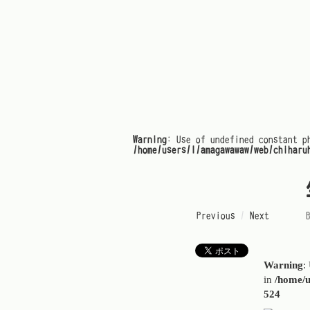
Warning
: Use of undefined constant p
/home/users/1/amagawawaw/web/chiharu
« Previous
/
Next »
Warning
:
in
/home/u
524