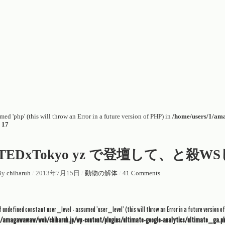
ed 'php' (this will throw an Error in a future version of PHP) in
/home/users/1/am
e
17
TEDxTokyo yz で登壇して、と殺W
By
chiharuh
/
2013年7月15日
/
動物の解体
/
41 Comments
of undefined constant user_level - assumed 'user_level' (this will throw an Error in a future version of
1/amagawawaw/web/chiharuh.jp/wp-content/plugins/ultimate-google-analytics/ultimate_ga.p