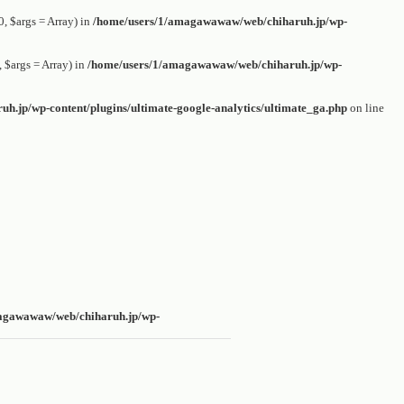
 $args = Array) in
/home/users/1/amagawawaw/web/chiharuh.jp/wp-
$args = Array) in
/home/users/1/amagawawaw/web/chiharuh.jp/wp-
.jp/wp-content/plugins/ultimate-google-analytics/ultimate_ga.php
on line
agawawaw/web/chiharuh.jp/wp-