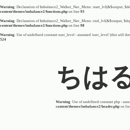
Warning
: Declaration of Imbalance2_Walker_Nav_Menu::start_lvl(&$output, $dep
content/themes/imbalance2/functions.php
on line
93
Warning
: Declaration of Imbalance2_Walker_Nav_Menu::end_lvl(&$output, $dep
content/themes/imbalance2/functions.php
on line
98
Warning
: Use of undefined constant user_level - assumed 'user_level' (this will th
524
ちは
Warning
: Use of undefined constant php - assum
content/themes/imbalance2/header.php
on li