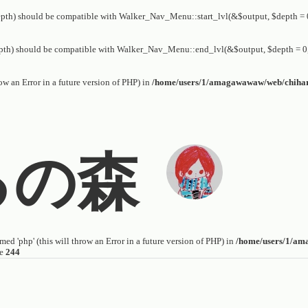
th) should be compatible with Walker_Nav_Menu::start_lvl(&$output, $depth = 0,
th) should be compatible with Walker_Nav_Menu::end_lvl(&$output, $depth = 0, 
row an Error in a future version of PHP) in
/home/users/1/amagawawaw/web/chiharuh
るの森
ed 'php' (this will throw an Error in a future version of PHP) in
/home/users/1/am
ne
244