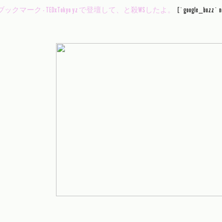
[`google_buzz` no