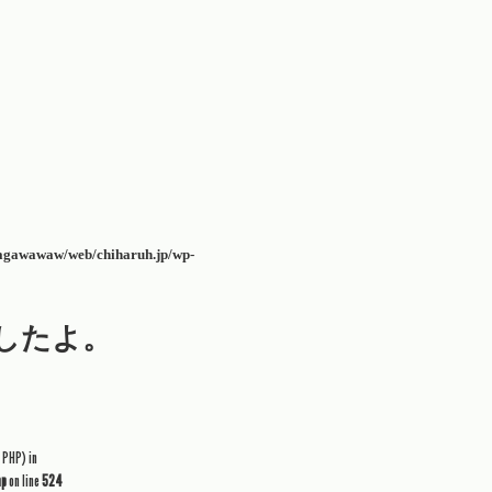
agawawaw/web/chiharuh.jp/wp-
Sしたよ。
 PHP) in
hp
on line
524