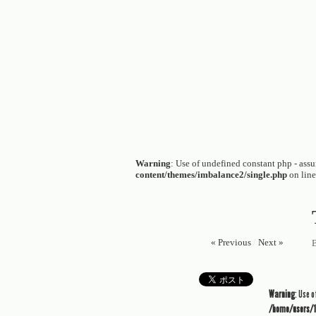
Warning
: Use of undefined constant php - assum
content/themes/imbalance2/single.php
on lin
« Previous
/
Next »
Warning
: Use 
/home/users/