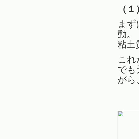
（１
まず
動。
粘土
これ
でも
がら