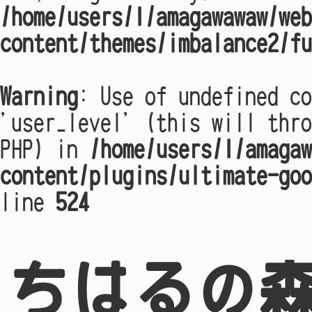
/home/users/1/amagawawaw/web
content/themes/imbalance2/fu
Warning
: Use of undefined co
'user_level' (this will thro
PHP) in
/home/users/1/amagaw
content/plugins/ultimate-goo
line
524
ちはるの