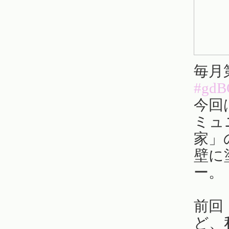
毎月
#gd
今回
ミュ
家」
壁に
ー。
前回
ど、