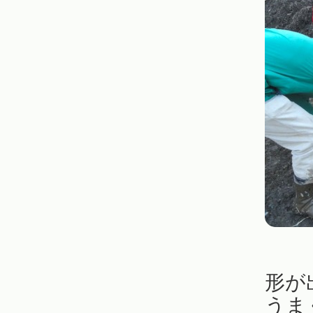
形が
うま