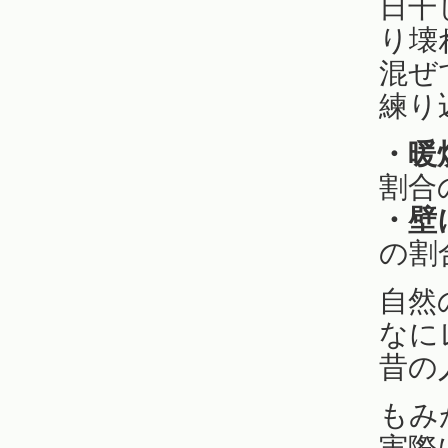
日干
り壊
混ぜ
練り
・暖
割合
・壁
の割
自然
なに
昔の
もみ