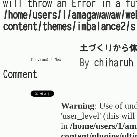
will throw an Error in a fu
/home/users/1/amagawawaw/we
content/themes/imbalance2/s
土づくりから
« Previous
/
Next »
By
chiharuh
Comment
Warning
: Use of un
'user_level' (this wil
in
/home/users/1/a
content/plugins/ult