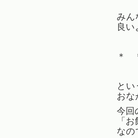
みん
良い
＊ 
とい
おな
今回
「お
なの