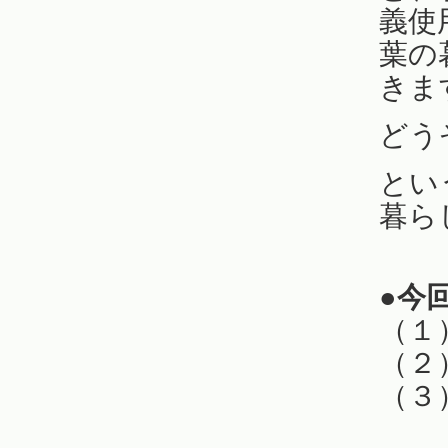
義使
葉の
きます(
どう
とい
暮ら
●今
（１
（２
（３