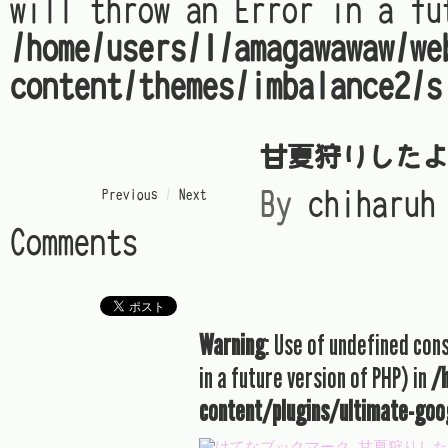
will throw an Error in a fu
/home/users/1/amagawawaw/we
content/themes/imbalance2/s
甘夏狩りした
« Previous
/
Next »
By
chiharuh
Comments
Warning
: Use of undefined con
in a future version of PHP) in
/
content/plugins/ultimate-goo