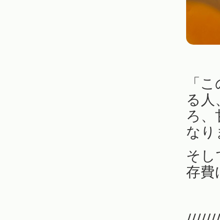
「こ
る人
ろ、
なり
そし
存費
//////