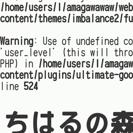
/home/users/1/amagawawaw/web
content/themes/imbalance2/fu
Warning
: Use of undefined co
'user_level' (this will thro
PHP) in
/home/users/1/amagaw
content/plugins/ultimate-goo
line
524
ちはるの