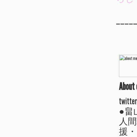
—————
About 
twitte
●畠
人間
援・