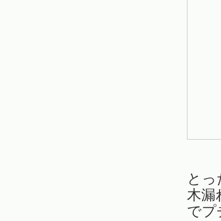
とっ
木漏
でプ