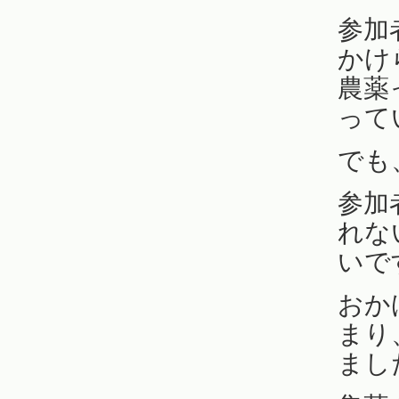
参加
かけ
農薬
って
でも
参加
れな
いで
おか
まり
まし