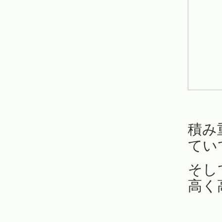
積み
てい
そし
高く