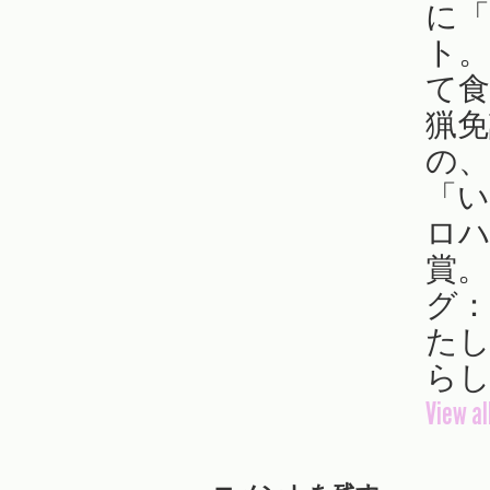
に「
ト。
て食
猟免
の
「い
ロハ
賞。T
グ
たし
らし
View al