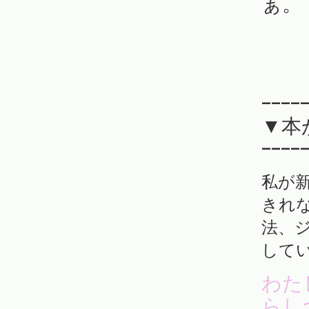
ぁ。
—————
▼本
—————
私が
きれ
法、
して
わた
らし