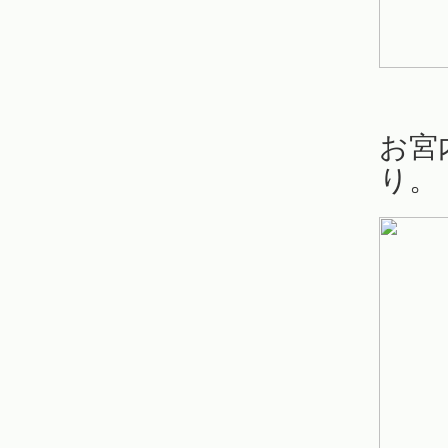
お宮
り。