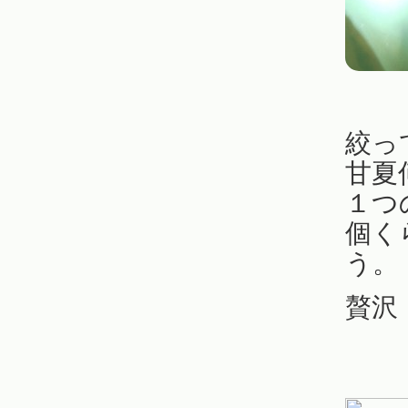
絞っ
甘夏
１つ
個く
う。
贅沢