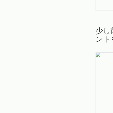
少し
ント