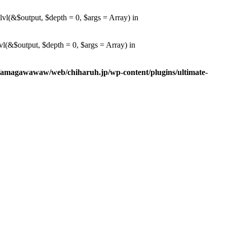
l(&$output, $depth = 0, $args = Array) in
(&$output, $depth = 0, $args = Array) in
/amagawawaw/web/chiharuh.jp/wp-content/plugins/ultimate-