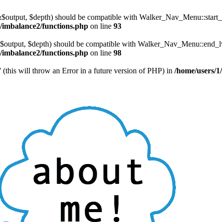
$output, $depth) should be compatible with Walker_Nav_Menu::start_lv
imbalance2/functions.php
on line
93
output, $depth) should be compatible with Walker_Nav_Menu::end_lvl
imbalance2/functions.php
on line
98
 (this will throw an Error in a future version of PHP) in
/home/users/1