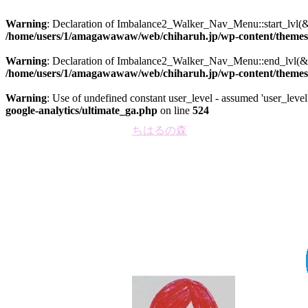
Warning
: Declaration of Imbalance2_Walker_Nav_Menu::start_lvl(&
/home/users/1/amagawawaw/web/chiharuh.jp/wp-content/themes/
Warning
: Declaration of Imbalance2_Walker_Nav_Menu::end_lvl(&$
/home/users/1/amagawawaw/web/chiharuh.jp/wp-content/themes/
Warning
: Use of undefined constant user_level - assumed 'user_level'
google-analytics/ultimate_ga.php
on line
524
ちはるの森