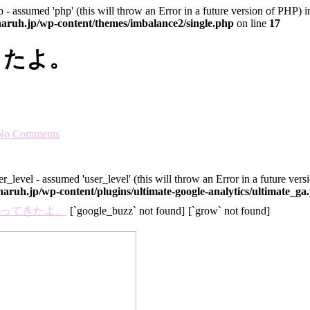
 - assumed 'php' (this will throw an Error in a future version of PHP) i
ruh.jp/wp-content/themes/imbalance2/single.php
on line
17
きたよ。
No Comments
r_level - assumed 'user_level' (this will throw an Error in a future ver
uh.jp/wp-content/plugins/ultimate-google-analytics/ultimate_ga
[`google_buzz` not found]
[`grow` not found]