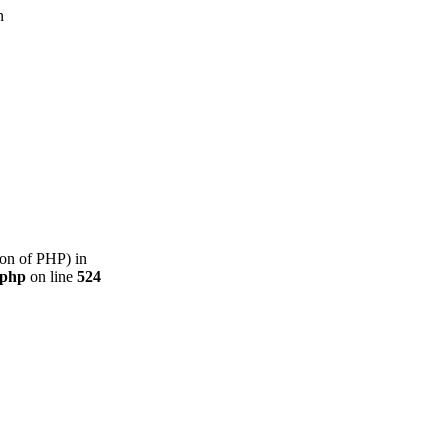
n
sion of PHP) in
.php
on line
524