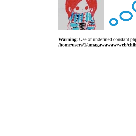
Warning
: Use of undefined constant php
/home/users/1/amagawawaw/web/chiha