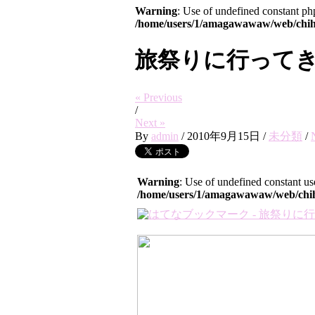
Warning
: Use of undefined constant php
/home/users/1/amagawawaw/web/chiha
旅祭りに行って
« Previous
/
Next »
By
admin
/
2010年9月15日
/
未分類
/
Warning
: Use of undefined constant use
/home/users/1/amagawawaw/web/chihar