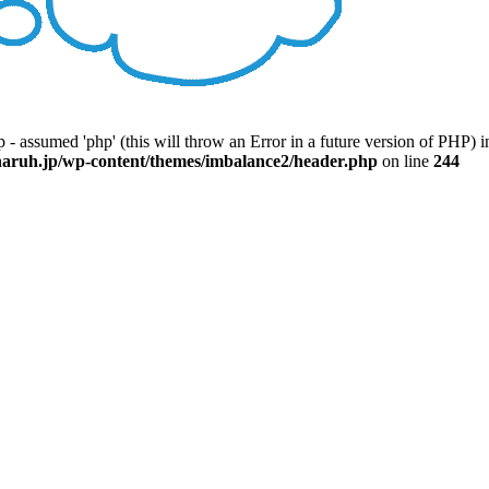
 - assumed 'php' (this will throw an Error in a future version of PHP) i
ruh.jp/wp-content/themes/imbalance2/header.php
on line
244