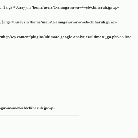
 $args = Array) in
/home/users/1/amagawawaw/web/chiharuh.jp/wp-
$args = Array) in
/home/users/1/amagawawaw/web/chiharuh.jp/wp-
.jp/wp-content/plugins/ultimate-google-analytics/ultimate_ga.php
on line
agawawaw/web/chiharuh.jp/wp-