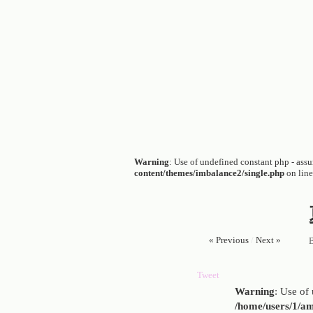
Warning
: Use of undefined constant php - assum
content/themes/imbalance2/single.php
on lin
« Previous
/
Next »
Tweet
Warning
: Use of 
/home/users/1/am