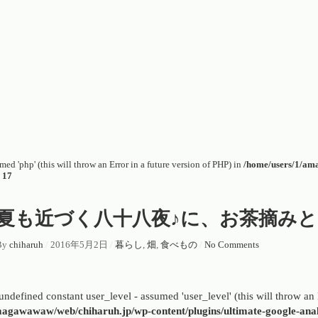
ed 'php' (this will throw an Error in a future version of PHP) in
/home/users/1/am
e
17
夏も近づく八十八夜♪に、お茶摘み
By
chiharuh
/
2016年5月2日
/
暮らし
,
畑
,
食べもの
/
No Comments
undefined constant user_level - assumed 'user_level' (this will throw an 
agawawaw/web/chiharuh.jp/wp-content/plugins/ultimate-google-anal