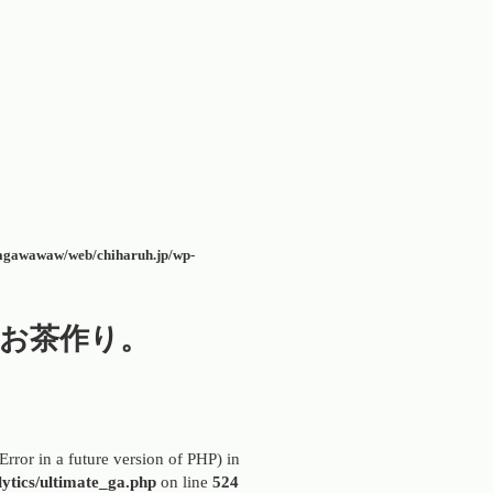
agawawaw/web/chiharuh.jp/wp-
とお茶作り。
Error in a future version of PHP) in
ytics/ultimate_ga.php
on line
524