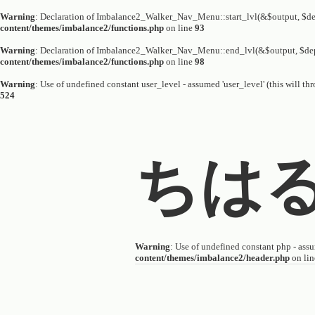
Warning
: Declaration of Imbalance2_Walker_Nav_Menu::start_lvl(&$output, $dep
content/themes/imbalance2/functions.php
on line
93
Warning
: Declaration of Imbalance2_Walker_Nav_Menu::end_lvl(&$output, $dep
content/themes/imbalance2/functions.php
on line
98
Warning
: Use of undefined constant user_level - assumed 'user_level' (this will th
524
ちは
Warning
: Use of undefined constant php - assum
content/themes/imbalance2/header.php
on li