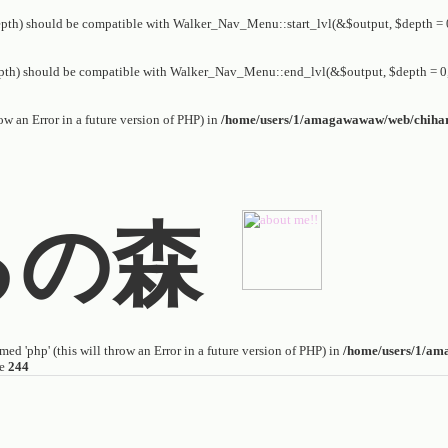
th) should be compatible with Walker_Nav_Menu::start_lvl(&$output, $depth = 0,
th) should be compatible with Walker_Nav_Menu::end_lvl(&$output, $depth = 0, 
row an Error in a future version of PHP) in
/home/users/1/amagawawaw/web/chiharuh
るの森
ed 'php' (this will throw an Error in a future version of PHP) in
/home/users/1/am
ne
244