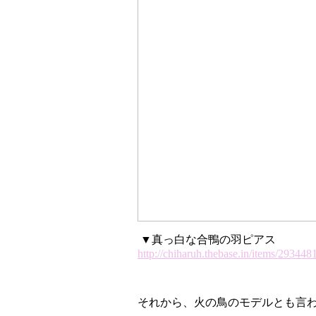
▼真っ白な合鴨の羽ピアス
http://chiharuh.thebase.in/items/293448
それから、火の鳥のモデルとも言