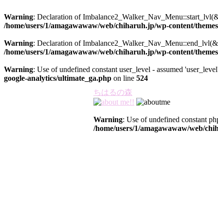
Warning
: Declaration of Imbalance2_Walker_Nav_Menu::start_lvl(&
/home/users/1/amagawawaw/web/chiharuh.jp/wp-content/themes/
Warning
: Declaration of Imbalance2_Walker_Nav_Menu::end_lvl(&$
/home/users/1/amagawawaw/web/chiharuh.jp/wp-content/themes/
Warning
: Use of undefined constant user_level - assumed 'user_level'
google-analytics/ultimate_ga.php
on line
524
ちはるの森
Warning
: Use of undefined constant php
/home/users/1/amagawawaw/web/chiha