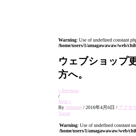
Warning
: Use of undefined constant php
/home/users/1/amagawawaw/web/chiha
ウェブショップ
方へ。
« Previous
/
Next »
By
chiharuh
/
2016年4月6日
/
アクセ
Tweet
Warning
: Use of undefined constant use
/home/users/1/amagawawaw/web/chihar