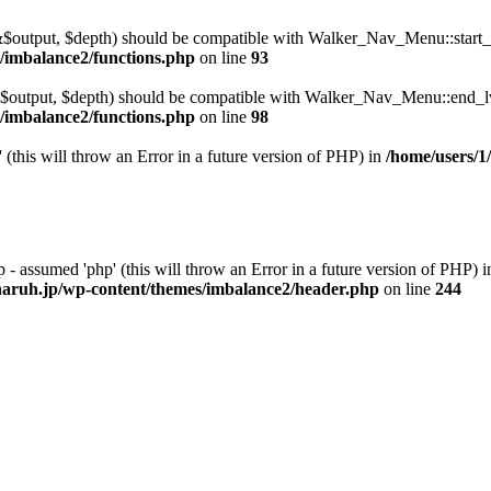
$output, $depth) should be compatible with Walker_Nav_Menu::start_lv
imbalance2/functions.php
on line
93
output, $depth) should be compatible with Walker_Nav_Menu::end_lvl
imbalance2/functions.php
on line
98
 (this will throw an Error in a future version of PHP) in
/home/users/1
 - assumed 'php' (this will throw an Error in a future version of PHP) i
ruh.jp/wp-content/themes/imbalance2/header.php
on line
244