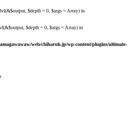
l(&$output, $depth = 0, $args = Array) in
(&$output, $depth = 0, $args = Array) in
/amagawawaw/web/chiharuh.jp/wp-content/plugins/ultimate-
n