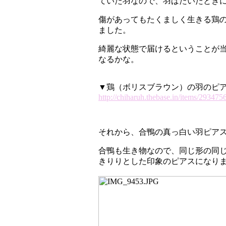
ていた羽なので、羽ばたいたとき
傷があってもたくましく生きる鶏
ました。
綺麗な状態で届けるということが
なるかな。
▼鶏（ボリスブラウン）の羽のピアス
http://chiharuh.thebase.in/items/293475
それから、合鴨の真っ白い羽ピア
合鴨も生き物なので、同じ形の同
きりりとした印象のピアスになり